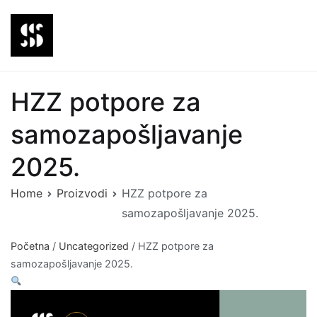
Skip
to
content
Steiner Agency
Edukativna platforma
HZZ potpore za
samozapošljavanje
2025.
Home
Proizvodi
HZZ potpore za
samozapošljavanje 2025.
Početna
/
Uncategorized
/ HZZ potpore za
samozapošljavanje 2025.