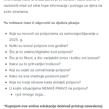
razbistrili misli od silne hrpe informacija i potraga za njima na
svim stranama.
𝐍𝐚 𝐰𝐞𝐛𝐢𝐧𝐚𝐫𝐮 𝐜́𝐞𝐦𝐨 𝐭𝐢 𝐨𝐝𝐠𝐨𝐯𝐨𝐫𝐢𝐭𝐢 𝐧𝐚 𝐬𝐥𝐣𝐞𝐝𝐞𝐜́𝐚 𝐩𝐢𝐭𝐚𝐧𝐣𝐚
:
Koje su novosti sa potporama za samozapošljavanje u
2025. g.
Koliki su iznosi potpore ove godine?
Što je to zeleno/digitalno kod potpore?
Što je to fiksni, a što varijabilni iznos i koliko oni iznose?
Kakvi su to prihvatljivi troškovi?
Koji su uvjeti za ostvarivanje potpore?
Kako se sve vrednuje poslovni plan?
Koje su tvoje obveze kada dobiješ potporu?
U kojim situacijama NEMAŠ PRAVO na potporu?
i još mnogo toga…
*
Kupnjom ove online edukacije dobivaš pristup navedenoj