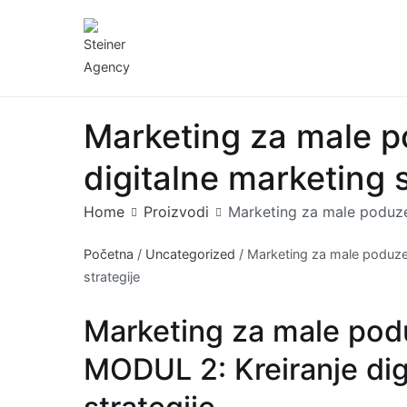
Skip
to
content
Steiner Agency
Edukativna platforma
Marketing za male p
digitalne marketing s
Home
Proizvodi
Marketing za male poduzet
Početna
/
Uncategorized
/ Marketing za male poduzet
strategije
Marketing za male podu
MODUL 2: Kreiranje dig