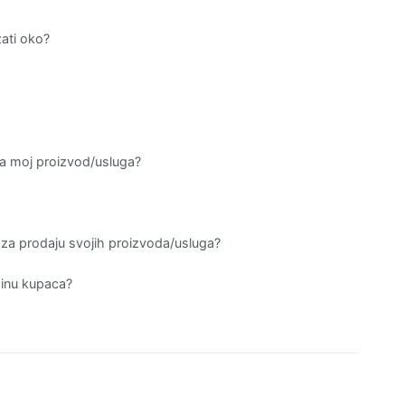
žati oko?
va moj proizvod/usluga?
n za prodaju svojih proizvoda/usluga?
pinu kupaca?