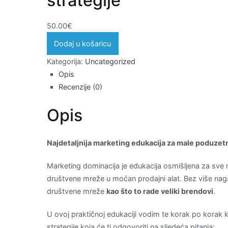
strategije
50.00
€
Marketing
Dodaj u košaricu
za
Kategorija:
Uncategorized
male
Opis
poduzetnike
Recenzije (0)
i
obrtnike
Opis
-
MODUL
2:
Najdetaljnija marketing edukacija za male poduzetn
Kreiranje
digitalne
Marketing dominacija je edukacija osmišljena za sve m
marketing
društvene mreže u moćan prodajni alat. Bez više nagađa
strategije
društvene mreže
kao što to rade veliki brendovi
.
količina
U ovoj praktičnoj edukaciji vodim te korak po korak 
strategije koja će ti odgovoriti na sljedeća pitanja: